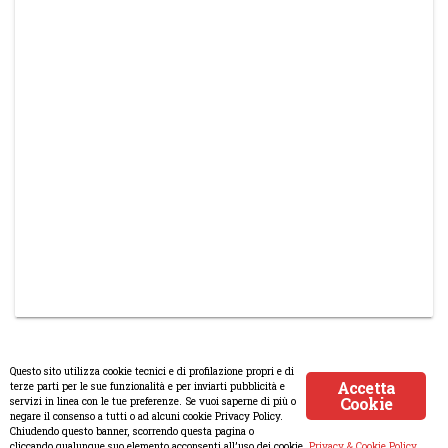
Questo sito utilizza cookie tecnici e di profilazione propri e di
Accetta
terze parti per le sue funzionalità e per inviarti pubblicità e
Cookie
servizi in linea con le tue preferenze. Se vuoi saperne di più o
© Copyright 2008-2017 Scenaripolitici.com - Tutti i diritti riservati.
negare il consenso a tutti o ad alcuni cookie Privacy Policy.
Chiudendo questo banner, scorrendo questa pagina o
Creato da
Atlanticmoon.com
cliccando qualunque suo elemento acconsenti all’uso dei cookie.
Privacy & Cookie Policy