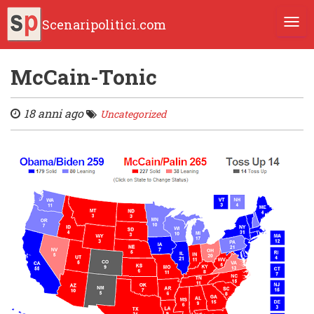
Scenaripolitici.com
TOGG
McCain-Tonic
18 anni ago
Uncategorized