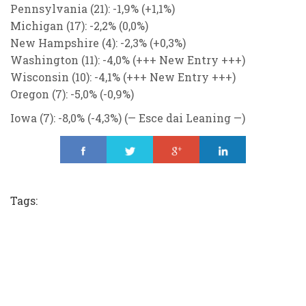
Pennsylvania
(21): -1,9%
(+1,1%)
Michigan
(17): -2,2%
(0,0%)
New Hampshire
(4): -2,3%
(+0,3%)
Washington
(11): -4,0%
(+++ New Entry +++)
Wisconsin
(10): -4,1%
(+++ New Entry +++)
Oregon
(7): -5,0%
(-0,9%)
Iowa
(7): -8,0% (-4,3%) (— Esce dai Leaning —)
Share
Tweet
Share
Share
Tags: