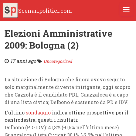
Scenaripolitici.com
TOGG
Elezioni Amministrative
2009: Bologna (2)
17 anni ago
Uncategorized
La situazione di
Bologna
che finora avevo seguito
solo marginalmente diventa intrigante, oggi scopro
che Cazzola è il candidato PDL, Guazzaloca è a capo
di una lista civica; Delbono è sostenuto da PD e IDV.
L’ultimo
sondaggio
indica ottime prospettive per il
centrodestra, questi i risultati:
Delbono
(PD-IDV):
41,3%
(-0,6% nell’ultimo mese)
Guazzaloca
(Lista Civica):
30,1%
(-2,6% nell’ultimo