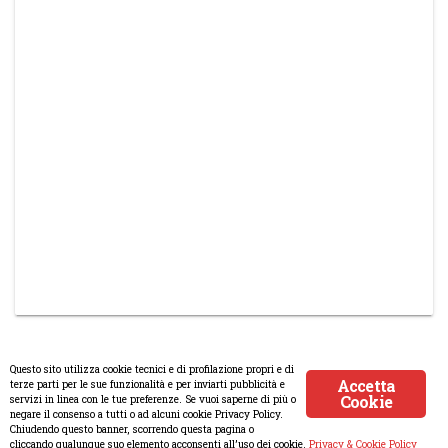
Questo sito utilizza cookie tecnici e di profilazione propri e di
Accetta
terze parti per le sue funzionalità e per inviarti pubblicità e
Cookie
servizi in linea con le tue preferenze. Se vuoi saperne di più o
© Copyright 2008-2017 Scenaripolitici.com - Tutti i diritti riservati.
negare il consenso a tutti o ad alcuni cookie Privacy Policy.
Chiudendo questo banner, scorrendo questa pagina o
Creato da
Atlanticmoon.com
cliccando qualunque suo elemento acconsenti all’uso dei cookie.
Privacy & Cookie Policy