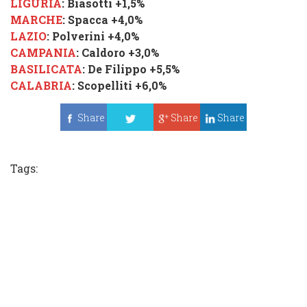
LIGURIA
:
Biasotti
+1,5%
MARCHE
:
Spacca
+4,0%
LAZIO
:
Polverini
+4,0%
CAMPANIA
:
Caldoro
+3,0%
BASILICATA
:
De Filippo
+5,5%
CALABRIA
:
Scopelliti
+6,0%
Share
Share
Share
Tweet
Tags: