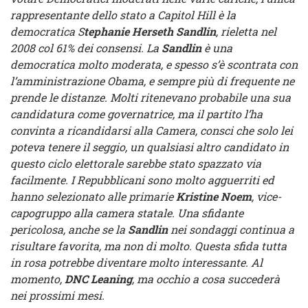
rappresentante dello stato a Capitol Hill è la
democratica S
tephanie Herseth Sandlin
, rieletta nel
2008 col 61% dei consensi. La
Sandlin
è una
democratica molto moderata, e spesso s’è scontrata con
l’amministrazione Obama, e sempre più di frequente ne
prende le distanze. Molti ritenevano probabile una sua
candidatura come governatrice, ma il partito l’ha
convinta a ricandidarsi alla Camera, consci che solo lei
poteva tenere il seggio, un qualsiasi altro candidato in
questo ciclo elettorale sarebbe stato spazzato via
facilmente. I Repubblicani sono molto agguerriti ed
hanno selezionato alle primarie
Kristine Noem
, vice-
capogruppo alla camera statale. Una sfidante
pericolosa, anche se la
Sandlin
nei sondaggi continua a
risultare favorita, ma non di molto. Questa sfida tutta
in rosa potrebbe diventare molto interessante. Al
momento,
DNC Leaning
, ma occhio a cosa succederà
nei prossimi mesi.