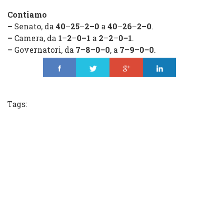
Contiamo
–
Senato, da
40
–
25
–
2
–
0
a
40
–
26
–
2
–
0
.
–
Camera, da
1
–
2
–
0
–
1
a
2
–
2
–
0
–
1
.
–
Governatori, da
7
–
8
–
0
–
0
, a
7
–
9
–
0
–
0
.
Share
Tweet
Share
Share
Tags: