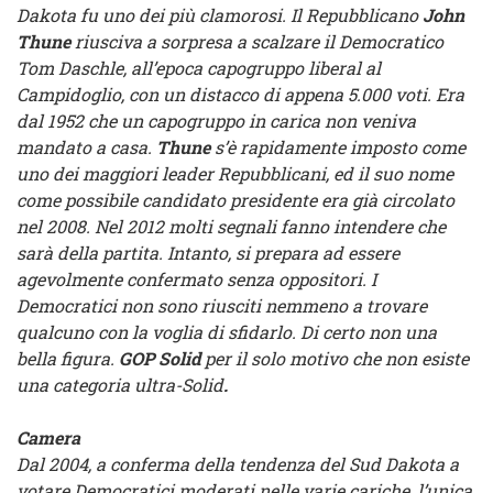
Dakota fu uno dei più clamorosi. Il Repubblicano
John
Thune
riusciva a sorpresa a scalzare il Democratico
Tom Daschle, all’epoca capogruppo liberal al
Campidoglio, con un distacco di appena 5.000 voti. Era
dal 1952 che un capogruppo in carica non veniva
mandato a casa.
Thune
s’è rapidamente imposto come
uno dei maggiori leader Repubblicani, ed il suo nome
come possibile candidato presidente era già circolato
nel 2008. Nel 2012 molti segnali fanno intendere che
sarà della partita. Intanto, si prepara ad essere
agevolmente confermato senza oppositori. I
Democratici non sono riusciti nemmeno a trovare
qualcuno con la voglia di sfidarlo. Di certo non una
bella figura.
GOP Solid
per il solo motivo che non esiste
una categoria ultra-Solid
.
Camera
Dal 2004, a conferma della tendenza del Sud Dakota a
votare Democratici moderati nelle varie cariche, l’unica