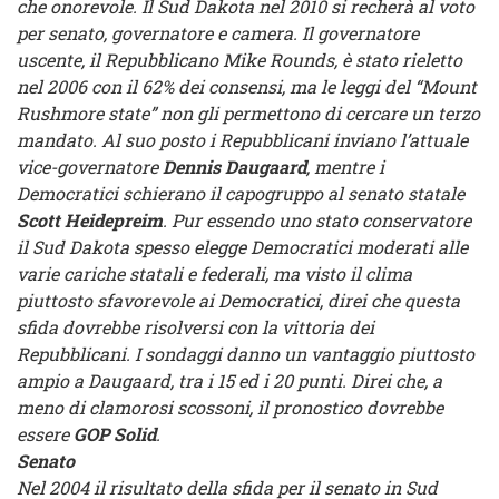
che onorevole. Il Sud Dakota nel 2010 si recherà al voto
per senato, governatore e camera. Il governatore
uscente, il Repubblicano Mike Rounds, è stato rieletto
nel 2006 con il 62% dei consensi, ma le leggi del “Mount
Rushmore state” non gli permettono di cercare un terzo
mandato. Al suo posto i Repubblicani inviano l’attuale
vice-governatore
Dennis Daugaard
, mentre i
Democratici schierano il capogruppo al senato statale
Scott Heidepreim
. Pur essendo uno stato conservatore
il Sud Dakota spesso elegge Democratici moderati alle
varie cariche statali e federali, ma visto il clima
piuttosto sfavorevole ai Democratici, direi che questa
sfida dovrebbe risolversi con la vittoria dei
Repubblicani. I sondaggi danno un vantaggio piuttosto
ampio a Daugaard, tra i 15 ed i 20 punti. Direi che, a
meno di clamorosi scossoni, il pronostico dovrebbe
essere
GOP Solid
.
Senato
Nel 2004 il risultato della sfida per il senato in Sud