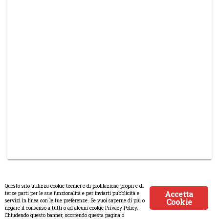
Questo sito utilizza cookie tecnici e di profilazione propri e di
Accetta
terze parti per le sue funzionalità e per inviarti pubblicità e
Cookie
servizi in linea con le tue preferenze. Se vuoi saperne di più o
© Copyright 2008-2017 Scenaripolitici.com - Tutti i diritti riservati.
negare il consenso a tutti o ad alcuni cookie Privacy Policy.
Chiudendo questo banner, scorrendo questa pagina o
Creato da
Atlanticmoon.com