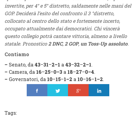
invertite, per 4° e 5° distretto, saldamente nelle mani del
GOP. Deciderà l’esito del confronto il 3 °distretto,
collocato al centro dello stato e fortemente incerto,
occupato attualmente dai democratici. Chi vincerà
questo collegio potrà cantare vittoria, almeno a livello
statale. Pronostico
2 DNC
,
2 GOP
,
un
Toss-Up
assoluto
.
Contiamo
–
Senato, da
43
–
31
–
2
–
1
a
43
–
32
–
2
–
1
.
–
Camera, da
16
–
25
–
0
–
3
a
18
–
27
–
0
–
4
.
–
Governatori, da
10
–
15
–
1
–
2
a
10
–
16
–
1
–
2
.
Share
Tweet
Share
Share
Tags: