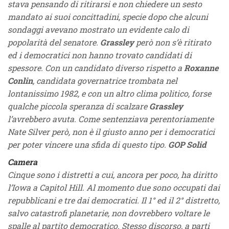
stava pensando di ritirarsi e non chiedere un sesto
mandato ai suoi concittadini, specie dopo che alcuni
sondaggi avevano mostrato un evidente calo di
popolarità del senatore.
Grassley
però non s’è ritirato
ed i democratici non hanno trovato candidati di
spessore. Con un candidato diverso rispetto a
Roxanne
Conlin
, candidata governatrice trombata nel
lontanissimo 1982, e con un altro clima politico, forse
qualche piccola speranza di scalzare
Grassley
l’avrebbero avuta. Come sentenziava perentoriamente
Nate Silver però, non è il giusto anno per i democratici
per poter vincere una sfida di questo tipo.
GOP Solid
Camera
Cinque sono i distretti a cui, ancora per poco, ha diritto
l’Iowa a Capitol Hill. Al momento due sono occupati dai
repubblicani e tre dai democratici. Il 1° ed il 2° distretto,
salvo catastrofi planetarie, non dovrebbero voltare le
spalle al partito democratico. Stesso discorso, a parti