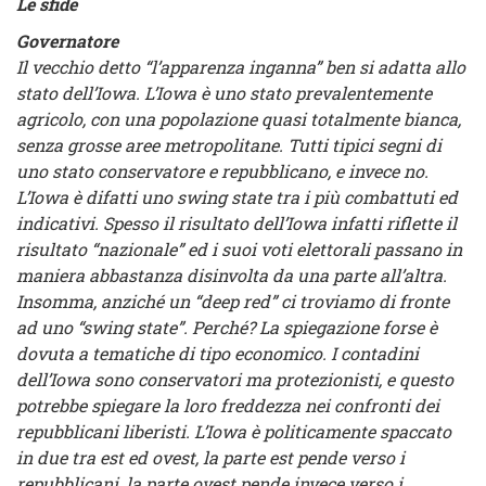
Le sfide
Governatore
Il vecchio detto “l’apparenza inganna” ben si adatta allo
stato dell’Iowa. L’Iowa è uno stato prevalentemente
agricolo, con una popolazione quasi totalmente bianca,
senza grosse aree metropolitane. Tutti tipici segni di
uno stato conservatore e repubblicano, e invece no.
L’Iowa è difatti uno swing state tra i più combattuti ed
indicativi. Spesso il risultato dell’Iowa infatti riflette il
risultato “nazionale” ed i suoi voti elettorali passano in
maniera abbastanza disinvolta da una parte all’altra.
Insomma, anziché un “deep red” ci troviamo di fronte
ad uno “swing state”. Perché? La spiegazione forse è
dovuta a tematiche di tipo economico. I contadini
dell’Iowa sono conservatori ma protezionisti, e questo
potrebbe spiegare la loro freddezza nei confronti dei
repubblicani liberisti. L’Iowa è politicamente spaccato
in due tra est ed ovest, la parte est pende verso i
repubblicani, la parte ovest pende invece verso i