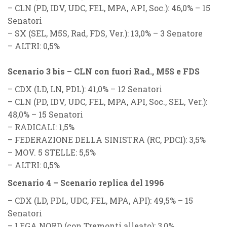
–
CLN (PD, IDV, UDC, FEL, MPA, API, Soc.)
: 46,0% – 15
Senatori
–
SX (SEL, M5S, Rad, FDS, Ver.)
: 13,0% – 3 Senatore
–
ALTRI
: 0,5%
Scenario 3 bis – CLN con fuori Rad., M5S e FDS
–
CDX (LD, LN, PDL)
: 41,0% – 12 Senatori
–
CLN (PD, IDV, UDC, FEL, MPA, API, Soc., SEL, Ver.)
:
48,0% – 15 Senatori
–
RADICALI
: 1,5%
–
FEDERAZIONE DELLA SINISTRA (RC, PDCI)
: 3,5%
–
MOV. 5 STELLE
: 5,5%
–
ALTRI
: 0,5%
Scenario 4 – Scenario replica del 1996
–
CDX (LD, PDL, UDC, FEL, MPA, API)
: 49,5% – 15
Senatori
–
LEGA NORD (con Tremonti alleato)
: 3,0%