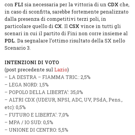
con
FLI
sia necessaria per la vittoria di un
CDX
che,
in caso di sconfitta, sarebbe fortemente penalizzato
dalla presenza di competitivi terzi poli, in
particolare quello di
CX
. Il
CSX
vince in tutti gli
scenari in cui il partito di Fini non corre insieme al
PDL
. Da segnalare l’ottimo risultato della
SX
nello
Scenario 3.
INTENZIONI DI VOTO
(post precedente sul
Lazio
)
–
LA DESTRA
–
FIAMMA TRIC.
: 2,5%
–
LEGA NORD
: 1,5%
–
POPOLO DELLA LIBERTA’
: 35,0%
–
ALTRI CDX
(
UDEUR
,
NPSI
,
ADC
,
UV
,
PSdA
,
Pens.
,
etc): 0,5%
–
FUTURO E LIBERTA’
: 7,0%
–
MPA
/
IO SUD
: 0,5%
–
UNIONE DI CENTRO
: 5,5%