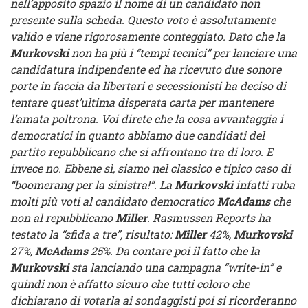
nell’apposito spazio il nome di un candidato non
presente sulla scheda. Questo voto è assolutamente
valido e viene rigorosamente conteggiato. Dato che la
Murkovski
non ha più i “tempi tecnici” per lanciare una
candidatura indipendente ed ha ricevuto due sonore
porte in faccia da libertari e secessionisti ha deciso di
tentare quest’ultima disperata carta per mantenere
l’amata poltrona. Voi direte che la cosa avvantaggia i
democratici in quanto abbiamo due candidati del
partito repubblicano che si affrontano tra di loro. E
invece no. Ebbene sì, siamo nel classico e tipico caso di
“boomerang per la sinistra!”. La
Murkovski
infatti ruba
molti più voti al candidato democratico
McAdams
che
non al repubblicano
Miller
. Rasmussen Reports ha
testato la “sfida a tre”, risultato:
Miller
42%,
Murkovski
27%,
McAdams
25%. Da contare poi il fatto che la
Murkovski
sta lanciando una campagna “write-in” e
quindi non è affatto sicuro che tutti coloro che
dichiarano di votarla ai sondaggisti poi si ricorderanno