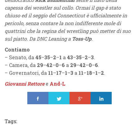
capessa dei wrestler sul collo. Ormai il gap è stato
chiuso ed il seggio del Connecticut è ufficialmente in
pericolo, senza contare la non indifferente mole di
quattrini che la regina del wrestling può metter di suo
sul piatto. Da DNC Leaning a
Toss-Up
.
Contiamo
– Senato, da
45
–
35
–
2
–
1
a
43
–
35
–
2
–
3
.
– Camera, da
29
–
42
–
0
–
6
a
29
–
42
–
0
–
6
.
– Governatori, da
11
–
17
–
1
–
3
a
11
–
18
–
1
–
2
.
Giovanni Rettore
e
And-L
Share
Tweet
Share
Share
Tags: