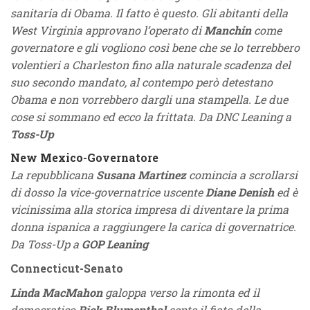
sanitaria di Obama. Il fatto è questo. Gli abitanti della
West Virginia approvano l’operato di
Manchin
come
governatore e gli vogliono così bene che se lo terrebbero
volentieri a Charleston fino alla naturale scadenza del
suo secondo mandato, al contempo però detestano
Obama e non vorrebbero dargli una stampella. Le due
cose si sommano ed ecco la frittata. Da DNC Leaning a
Toss-Up
New Mexico-Governatore
La repubblicana
Susana Martinez
comincia a scrollarsi
di dosso la vice-governatrice uscente
Diane Denish
ed è
vicinissima alla storica impresa di diventare la prima
donna ispanica a raggiungere la carica di governatrice.
Da Toss-Up a
GOP Leaning
Connecticut-Senato
Linda MacMahon
galoppa verso la rimonta ed il
democratico
Rick Blumenthal
sente il fiato della