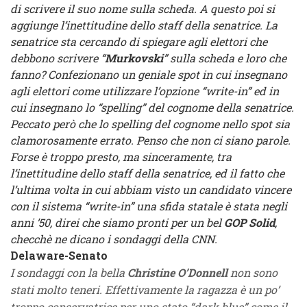
di scrivere il suo nome sulla scheda. A questo poi si
aggiunge l’inettitudine dello staff della senatrice. La
senatrice sta cercando di spiegare agli elettori che
debbono scrivere “
Murkovski
” sulla scheda e loro che
fanno? Confezionano un geniale spot in cui insegnano
agli elettori come utilizzare l’opzione “write-in” ed in
cui insegnano lo “spelling” del cognome della senatrice.
Peccato però che lo spelling del cognome nello spot sia
clamorosamente errato. Penso che non ci siano parole.
Forse è troppo presto, ma sinceramente, tra
l’inettitudine dello staff della senatrice, ed il fatto che
l’ultima volta in cui abbiam visto un candidato vincere
con il sistema “write-in” una sfida statale è stata negli
anni ’50, direi che siamo pronti per un bel
GOP Solid
,
checchè ne dicano i sondaggi della CNN.
Delaware-Senato
I sondaggi con la bella
Christine O’Donnell
non sono
stati molto teneri. Effettivamente la ragazza è un po’
troppo conservatrice per uno stato “dark blue” come il