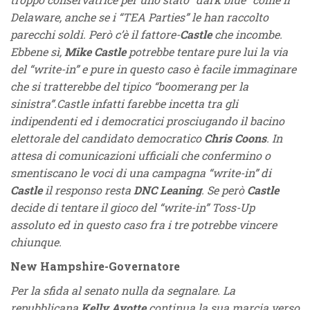
Delaware, anche se i “TEA Parties” le han raccolto
parecchi soldi. Però c’è il fattore-
Castle
che incombe.
Ebbene sì,
Mike Castle
potrebbe tentare pure lui la via
del “write-in” e pure in questo caso è facile immaginare
che si tratterebbe del tipico “boomerang per la
sinistra”.Castle infatti farebbe incetta tra gli
indipendenti ed i democratici prosciugando il bacino
elettorale del candidato democratico
Chris Coons
. In
attesa di comunicazioni ufficiali che confermino o
smentiscano le voci di una campagna “write-in” di
Castle
il responso resta
DNC Leaning
. Se però
Castle
decide di tentare il gioco del “write-in” Toss-Up
assoluto ed in questo caso fra i tre potrebbe vincere
chiunque.
New Hampshire-Governatore
Per la sfida al senato nulla da segnalare. La
repubblicana
Kelly Ayotte
continua la sua marcia verso