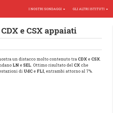
I NOSTRI SONDAGGI
GLI ALTRI ISTITUTI
 CDX e CSX appaiati
mostra un distacco molto contenuto tra
CDX
e
CSX
.
fondano
LN
e
SEL
. Ottimo risultato del
CX
che
estazioni di
UdC
e
FLI
, entrambi attorno al 7%.