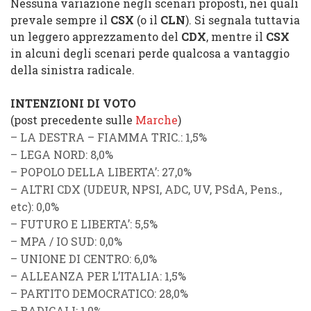
Nessuna variazione negli scenari proposti, nei quali
prevale sempre il
CSX
(o il
CLN
). Si segnala tuttavia
un leggero apprezzamento del
CDX
, mentre il
CSX
in alcuni degli scenari perde qualcosa a vantaggio
della sinistra radicale.
INTENZIONI DI VOTO
(post precedente sulle
Marche
)
–
LA DESTRA
–
FIAMMA TRIC.
: 1,5%
–
LEGA NORD
: 8,0%
–
POPOLO DELLA LIBERTA’
: 27,0%
–
ALTRI CDX
(
UDEUR
,
NPSI
,
ADC
,
UV
,
PSdA
,
Pens.
,
etc): 0,0%
–
FUTURO E LIBERTA’
: 5,5%
–
MPA
/
IO SUD
: 0,0%
–
UNIONE DI CENTRO
: 6,0%
–
ALLEANZA PER L’ITALIA
: 1,5%
–
PARTITO DEMOCRATICO
: 28,0%
–
RADICALI
: 1,0%