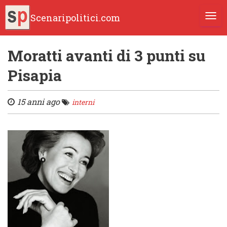
Scenaripolitici.com
TOGG
Moratti avanti di 3 punti su
Pisapia
15 anni ago
interni