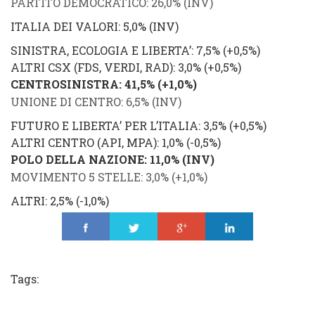
PARTITO DEMOCRATICO
: 26,0% (
INV
)
ITALIA DEI VALORI
: 5,0% (
INV
)
SINISTRA, ECOLOGIA E LIBERTA’
: 7,5% (
+0,5%
)
ALTRI CSX (FDS, VERDI, RAD)
: 3,0%
(
+0,5%
)
CENTROSINISTRA
: 41,5%
(
+1,0%
)
UNIONE DI CENTRO
: 6,5% (
INV
)
FUTURO E LIBERTA’ PER L’ITALIA
: 3,5% (
+0,5%
)
ALTRI CENTRO (API, MPA)
: 1,0%
(
-0,5%
)
POLO DELLA NAZIONE
: 11,0%
(
INV
)
MOVIMENTO 5 STELLE
: 3,0%
(
+1,0%
)
ALTRI
: 2,5%
(
-1,0%
)
Share
Tweet
Share
Share
Tags: