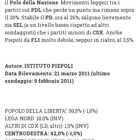
il
Polo della Nazione
. Movimenti leggeri tra i
partiti col
PDL
che perde un punto ma rimane sopra
il 30%. Stabile il
PD
, ora al 26%; salgono lievemente
sia
SEL
(a un livello basso rispetto ad altri
sondaggisti) che i partiti minori di
CSX
. Anche
Piepoli da
FLI
molto debole, seppur in rialzo, al 3,5%.
Autore: ISTITUTO PIEPOLI
Data Rilevamento: 21 marzo 2011 (ultimo
sondaggio: 9 febbraio 2011)
POPOLO DELLA LIBERTA’
: 30,5% (
-1,0%
)
LEGA NORD
: 10,0% (
INV
)
ALTRI DI CDX (LD, altri)
: 1,5%
(
INV
)
CENTRODESTRA
: 42,0%
(
-1,0%
)