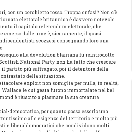
ri, con un cerchietto rosso. Troppa enfasi? Non c’è
 giornata elettorale britannica è davvero notevole
mento il capitolo referendum elettorale, che
te emerso dalle urne è, sicuramente, il quasi
 indipendentisti scozzesi consegnando loro una
o.
ssequio alla devolution blairiana fu reintrodotto
 Scottish National Party non ha fatto che crescere
l partito più suffragato, poi il detentore della
contrastato della situazione.
ttacolare exploit non somiglia per nulla, in realtà,
m Wallace le cui gesta furono immortalate nel bel
lmond è riuscito a plasmare la sua creatura
cial-democratica, per quanto possa esserlo una
entissimo alle esigenze del territorio e molto più
isti e liberaldemocratici che condividono molti