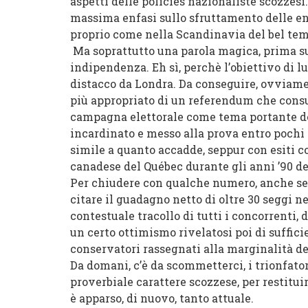
aspetti delle policies nazionaliste scozzes
massima enfasi sullo sfruttamento delle ene
proprio come nella Scandinavia del bel tem
Ma soprattutto una parola magica, prima su
indipendenza. Eh sì, perchè l’obiettivo di l
distacco da Londra. Da conseguire, ovviame
più appropriato di un referendum che consu
campagna elettorale come tema portante del
incardinato e messo alla prova entro pochi a
simile a quanto accadde, seppur con esiti c
canadese del Québec durante gli anni ’90 de
Per chiudere con qualche numero, anche se 
citare il guadagno netto di oltre 30 seggi n
contestuale tracollo di tutti i concorrenti, 
un certo ottimismo rivelatosi poi di suffici
conservatori rassegnati alla marginalità del
Da domani, c’è da scommetterci, i trionfato
proverbiale carattere scozzese, per restitu
è apparso, di nuovo, tanto attuale.