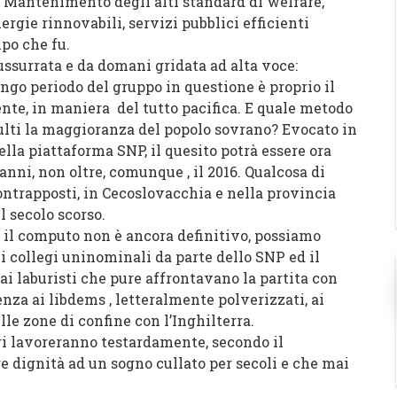
i. Mantenimento degli alti standard di welfare,
rgie rinnovabili, servizi pubblici efficienti
po che fu.
ssurrata e da domani gridata ad alta voce:
ungo periodo del gruppo in questione è proprio il
nte, in maniera del tutto pacifica. E quale metodo
lti la maggioranza del popolo sovrano? Evocato in
la piattaforma SNP, il quesito potrà essere ora
nni, non oltre, comunque , il 2016. Qualcosa di
ontrapposti, in Cecoslovacchia e nella provincia
l secolo scorso.
il computo non è ancora definitivo, possiamo
ei collegi uninominali da parte dello SNP ed il
dai laburisti che pure affrontavano la partita con
enza ai libdems ,
letteralmente polverizzati, ai
le zone di confine con l’Inghilterra.
ri lavoreranno testardamente, secondo il
ire dignità ad un sogno
cullato per secoli e che mai