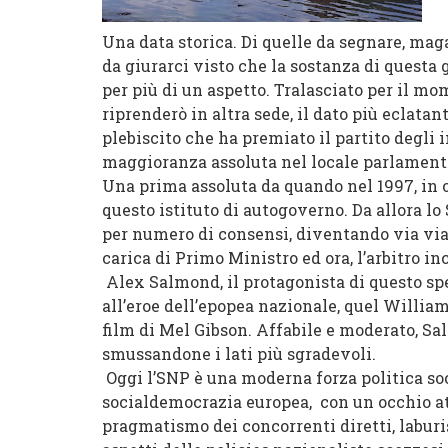
Una data storica. Di quelle da segnare, maga
da giurarci visto che la sostanza di questa
per più di un aspetto. Tralasciato per il mo
riprenderò in altra sede, il dato più eclatan
plebiscito che ha premiato il partito degli
maggioranza assoluta nel locale parlament
Una prima assoluta da quando nel 1997, in o
questo istituto di autogoverno. Da allora lo
per numero di consensi, diventando via via i
carica di Primo Ministro ed ora, l’arbitro in
Alex Salmond, il protagonista di questo spe
all’eroe dell’epopea nazionale, quel Willia
film di Mel Gibson. Affabile e moderato, Sa
smussandone i lati più sgradevoli.
Oggi l’SNP è una moderna forza politica so
socialdemocrazia europea, con un occhio att
pragmatismo dei concorrenti diretti, labur