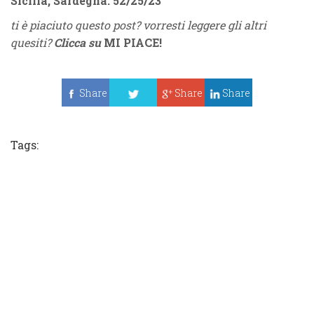
Sicilia, Sardegna:
52
/
25
/
23
ti è piaciuto questo post? vorresti leggere gli altri
quesiti?
Clicca su
MI PIACE
!
Share
Share
Share
Tweet
Tags: