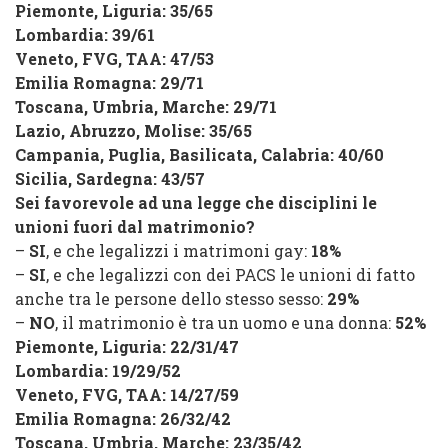
Piemonte, Liguria:
35
/
65
Lombardia:
39
/
61
Veneto, FVG, TAA:
47
/
53
Emilia Romagna:
29
/
71
Toscana, Umbria, Marche:
29
/
71
Lazio, Abruzzo, Molise:
35
/
65
Campania, Puglia, Basilicata, Calabria:
40
/
60
Sicilia, Sardegna:
43
/
57
Sei favorevole ad una legge che disciplini le
unioni fuori dal matrimonio?
–
SI
, e che legalizzi i matrimoni gay:
18%
–
SI
, e che legalizzi con dei PACS le unioni di fatto
anche tra le persone dello stesso sesso:
29%
–
NO
, il matrimonio è tra un uomo e una donna:
52%
Piemonte, Liguria:
22
/
31
/
47
Lombardia:
19
/
29
/
52
Veneto, FVG, TAA:
14
/
27
/
59
Emilia Romagna:
26
/
32
/
42
Toscana, Umbria, Marche:
23
/
35
/
42