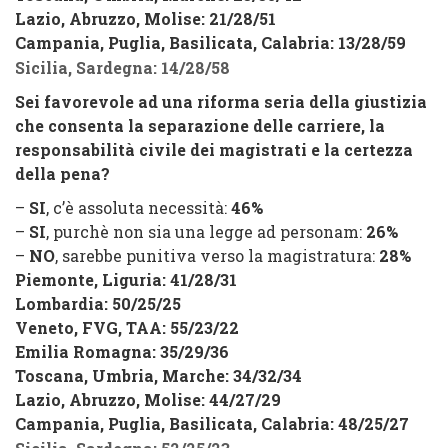
Lazio, Abruzzo, Molise:
21
/
28
/
51
Campania, Puglia, Basilicata, Calabria:
13
/
28
/
59
Sicilia, Sardegna:
14
/
28
/
58
Sei favorevole ad una riforma seria della giustizia
che consenta la separazione delle carriere, la
responsabilità civile dei magistrati e la certezza
della pena?
–
SI
, c’è assoluta necessità:
46%
–
SI
, purchè non sia una legge ad personam:
26%
–
NO
, sarebbe punitiva verso la magistratura:
28%
Piemonte, Liguria:
41
/
28
/
31
Lombardia:
50
/
25
/
25
Veneto, FVG, TAA:
55
/
23
/
22
Emilia Romagna:
35
/
29
/
36
Toscana, Umbria, Marche:
34
/
32
/
34
Lazio, Abruzzo, Molise:
44
/
27
/
29
Campania, Puglia, Basilicata, Calabria:
48
/
25
/
27