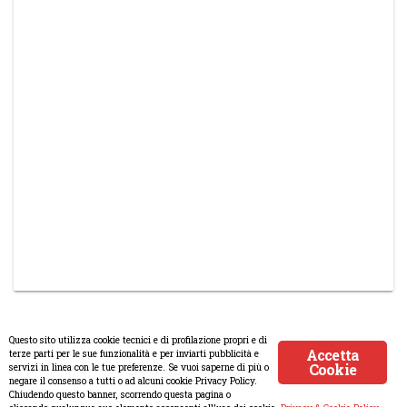
Questo sito utilizza cookie tecnici e di profilazione propri e di
Accetta
terze parti per le sue funzionalità e per inviarti pubblicità e
Cookie
servizi in linea con le tue preferenze. Se vuoi saperne di più o
© Copyright 2008-2017 Scenaripolitici.com - Tutti i diritti riservati.
negare il consenso a tutti o ad alcuni cookie Privacy Policy.
Chiudendo questo banner, scorrendo questa pagina o
Creato da
Atlanticmoon.com