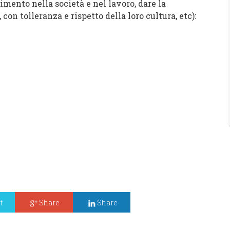
imento nella società e nel lavoro, dare la
 con tolleranza e rispetto della loro cultura, etc):
1
t
Share
Share