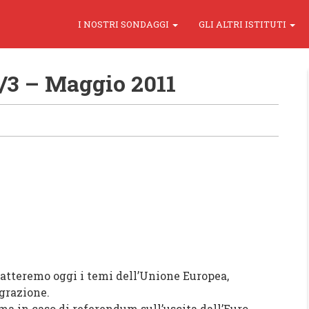
I NOSTRI SONDAGGI
GLI ALTRI ISTITUTI
/3 – Maggio 2011
Tratteremo oggi i temi dell’Unione Europea,
igrazione.
a in caso di referendum sull’uscita dall’Euro,