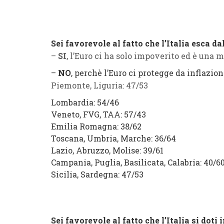
Sei favorevole al fatto che l’Italia esca da
–
SI
, l’Euro ci ha solo impoverito ed è una
–
NO
, perchè l’Euro ci protegge da inflazio
Piemonte, Liguria:
47
/
53
Lombardia:
54
/
46
Veneto, FVG, TAA:
57
/
43
Emilia Romagna:
38
/
62
Toscana, Umbria, Marche:
36
/
64
Lazio, Abruzzo, Molise:
39
/
61
Campania, Puglia, Basilicata, Calabria:
40
/
6
Sicilia, Sardegna:
47
/
53
Sei favorevole al fatto che l’Italia si doti