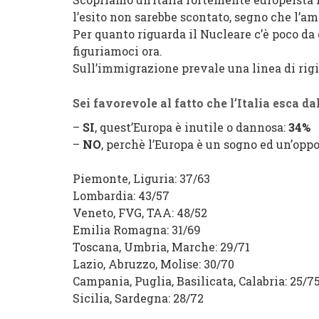
l’esito non sarebbe scontato, segno che l’am
Per quanto riguarda il Nucleare c’è poco da 
figuriamoci ora.
Sull’immigrazione prevale una linea di rig
Sei favorevole al fatto che l’Italia esca 
–
SI
, quest’Europa è inutile o dannosa:
34%
–
NO
, perchè l’Europa è un sogno ed un’opp
Piemonte, Liguria:
37
/
63
Lombardia:
43
/
57
Veneto, FVG, TAA:
48
/
52
Emilia Romagna:
31
/
69
Toscana, Umbria, Marche:
29
/
71
Lazio, Abruzzo, Molise:
30
/
70
Campania, Puglia, Basilicata, Calabria:
25
/
7
Sicilia, Sardegna:
28
/
72