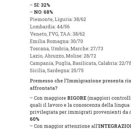
–
SI
:
32%
–
NO
:
68%
Piemonte, Liguria:
38
/
62
Lombardia:
44
/
56
Veneto, FVG, TAA:
38
/
62
Emilia Romagna:
30
/
70
Toscana, Umbria, Marche:
27
/
73
Lazio, Abruzzo, Molise:
28
/
72
Campania, Puglia, Basilicata, Calabria:
22
/
7
Sicilia, Sardegna:
25
/
75
Premesso che l’Immigrazione presenta ris
affrontata?
– Con maggiore
RIGORE
(maggiori controlli
quali il lavoro e la conoscenza della lingu
privilegiata per immigrati provenienti da de
60%
– Con maggior attenzione all’
INTEGRAZIO