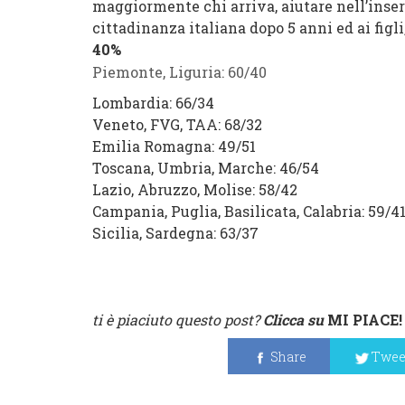
maggiormente chi arriva, aiutare nell’inser
cittadinanza italiana dopo 5 anni ed ai figli,
40%
Piemonte, Liguria:
60
/
40
Lombardia:
66
/
34
Veneto, FVG, TAA:
68
/
32
Emilia Romagna:
49
/
51
Toscana, Umbria, Marche:
46
/
54
Lazio, Abruzzo, Molise:
58
/
42
Campania, Puglia, Basilicata, Calabria:
59
/
4
Sicilia, Sardegna:
63
/
37
ti è piaciuto questo post?
Clicca su
MI PIACE
!
Share
Twee