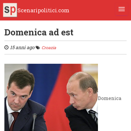
Scenaripolitici.com
TOGG
Domenica ad est
15 anni ago
Croazia
Domenica