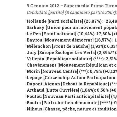
9 Gennaio 2012 – Supermedia Primo Turn
Candidato [partito] (% candidato partito 2007): 
Hollande
[
Parti socialiste
] (25,87%): 28,
Sarkozy
[
Union pour un movement popul
Le Pen [Front national] (10,44%): 17,80% (
+
Bayrou
[
Mouvement démocrat
] (18,57%): 
Mélenchon
[
Front de Gauche
] (1,93%): 6,33
Joly
[
Europe Écologie Les Verts
] (2,89%**)
Villepin
[
République solidaire
] (****): 2,51%
Chevènement
[
Mouvement Répulican et c
Morin
[
Nouveau Centre
] (***): 0,78% (
+0,13
Lepage
[
Citizenship Action Participation 
Dupont-Aignan
[
Debout la République
] (**
Arthaud
[
Lutte Ouvrière
] (1,04%): 0,50% (
+0
Poutou
[
Nouveau Parti anticapitaliste
] (4
Boutin
[
Parti chrétien-démocrate
] (*****): 
Nihous
[
Chasse, pêche, nature et tradition