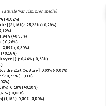
o
% attuale (var. risp. prec. media)
49%
(
-0,82%
)
aire
] (31,18%): 25,23%
(
+0,28%
)
0,59%
)
11,94% (
+0,58%
)
% (
-0,26%
)
: 3,59% (
-0,39%
)
 (
+0,16%
)
itoyen
] (*): 0,44% (
-0,23%
)
%
)
for the 21st Century
]: 0,53% (
-0,01%
)
***): 0,78% (
-0,11
%
)
,03%
)
,08%): 0,49% (
+0,10%
)
0,61% (
-0,03%
)
s
] (1,15%): 0,00% (
0,00%
)