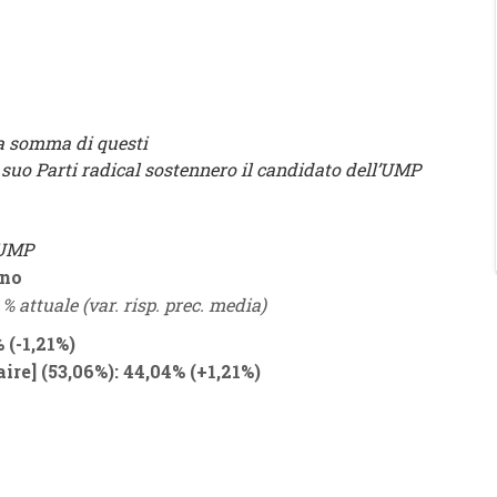
 la somma di questi
il suo Parti radical sostennero il candidato dell’UMP
’UMP
rno
% attuale (var. risp. prec. media)
6%
(
-1,21%
)
aire
] (53,06%): 44,04%
(
+1,21%
)