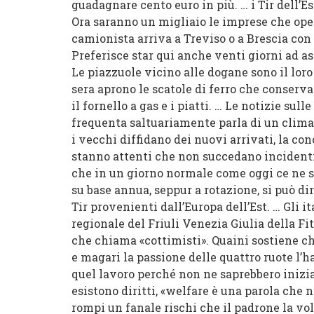
guadagnare cento euro in più. … i Tir dell’E
Ora saranno un migliaio le imprese che ope
camionista arriva a Treviso o a Brescia con 
Preferisce star qui anche venti giorni ad as
Le piazzuole vicino alle dogane
sono il lor
sera aprono le scatole di ferro che conserva
il fornello a gas e i piatti. … Le notizie sul
frequenta saltuariamente parla di un clima 
i vecchi diffidano dei nuovi arrivati, la c
stanno attenti che non succedano incidenti 
che in un giorno normale come oggi ce ne sar
su base annua, seppur a rotazione,
si può di
Tir provenienti dall’Europa dell’Est
. … Gli 
regionale del Friuli Venezia Giulia della F
che chiama «cottimisti». Quaini sostiene ch
e magari la passione delle quattro ruote l’
quel lavoro perché non ne saprebbero iniziar
esistono diritti, «welfare è una parola ch
rompi un fanale rischi che il padrone la vol