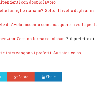
 dipendenti con doppio lavoro
delle famiglie italiane? Sotto il livello degli anni
ete di Avola racconta come nacquero: rivolta per la
 benzina: Cassino ferma scuolabus
. E il prefetto di
tir: intervengono i prefetti. Autista ucciso,
t
Share
Share