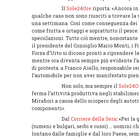
Il
Sole24Ore
riporta: «Ancora in
qualche caso non sono riusciti a trovare la 
una settimana. Così come conseguenza dei
come frutta e ortaggi e soprattutto il pesce
speculazioni. Tutto ciò mentre, nonostante
il presidente del Consiglio Mario Monti, i 
Forza d’Urto si dicono pronti a riprendere l
mentre ora diventa sempre più evidente l’
di protesta:
a Franco Aiello, responsabile reg
l’automobile per non aver manifestato pien
Non solo, ma sempre il
Sole24O
ferma l’attivitá produttiva negli stabilimen
Mirafiori a causa dello sciopero degli autot
componenti
».
Dal
Corriere della Sera
: «
Per la 
(rumeni e bulgari, serbi e russi) …
uomini ch
lontano dalle famiglie e dal loro Paese
, sem