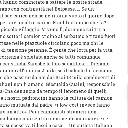
st hanno cominciato a battere le nostre strade. …
rano con continuità nel Belpaese. … Se un
il suo carico non se ne ritorna vuoto il giorno dopo.
pettare un altro carico. E nel frattempo che fa? …
o piccolo villaggio. Vivono lì, dormono sui Tir, a
no sotto il camion vicino al serbatoio e tirano fuori
le risse nelle piazzuole circolano poco ma chi le
di tensione perenne. È gente che lotta per la vita,
oncorrenza è spietata anche se tutti comunque
per strada. Sarebbe la loro squalifica. … Diciamo
anno all’incirca 2 mila, se il calcolo lo facciamo
re che passino da noi dai 10 ai 13 mila conducenti di
italiani non li amano. Giosualdo Quaini, responsabile
ita-Cna denuncia da tempo il fenomeno di quelli
e i nostri padroncini hanno la cultura del camion
hanno mutuata dal padre, «i low cost invece fanno
e un altro». Per i camionisti stranieri non
e non hanno mai sentito nemmeno nominare» e se
ta successiva ti lasci a casa. …
Un autista italiano