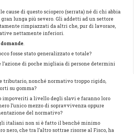
se di questo sciopero (serrata) né di chi abbia
 gran lunga più severo. Gli addetti ad un settore
amente rimpiazzati da altri che, pur di lavorare,
rative nettamente inferiori.
e domande
.
fosse stato generalizzato e totale?
ione di poche migliaia di persone determini
butario, nonché normativo troppo rigido,
sporti su gomma?
eriti a livello degli slavi e faranno loro
nero l’unico mezzo di sopravvivenza oppure
amentazione del normativo?
liani non si è fatto il benché minimo
 nero, che tra l’altro sottrae risorse al Fisco, ha