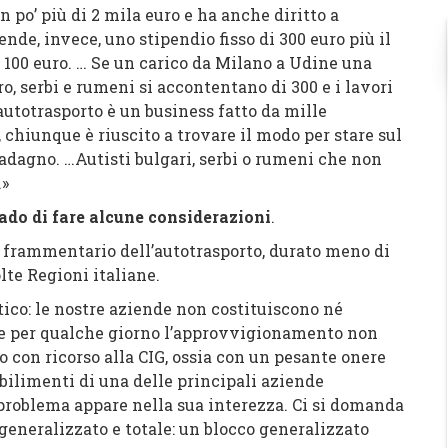
n po’ più di 2 mila euro e ha anche diritto a
nde, invece, uno stipendio fisso di 300 euro più il
i 100 euro. … Se un carico da Milano a Udine
una
ro
,
serbi e rumeni si accontentano di 300
e i lavori
’autotrasporto è un business fatto da
mille
, chiunque è riuscito a trovare il modo per stare sul
uadagno. …Autisti bulgari, serbi o rumeni che non
.»
do di fare alcune considerazioni
.
mentario dell’autotrasporto, durato meno di
lte Regioni italiane.
e nostre aziende non costituiscono né
e per qualche giorno l’approvvigionamento non
o con ricorso alla CIG, ossia con un pesante onere
abilimenti di una delle principali aziende
 problema appare nella sua interezza. Ci si domanda
generalizzato e totale: un blocco generalizzato