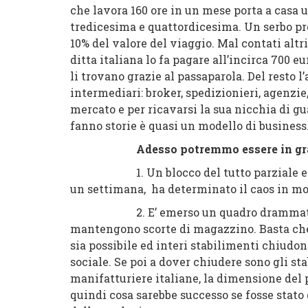
che lavora 160 ore in un mese porta a casa u
tredicesima e quattordicesima
.
Un serbo pre
10% del valore del viaggio
. Mal contati altr
ditta italiana lo fa pagare all’incirca 700 eu
li trovano grazie al passaparola. Del resto l
intermediari: broker, spedizionieri, agenzie
mercato e per ricavarsi la sua nicchia di g
fanno storie è quasi un modello di business
Adesso potremmo essere in gra
1. Un blocco del tutto parziale e fram
un settimana, ha determinato il caos in mo
2. E’ emerso un quadro drammatico: l
mantengono scorte di magazzino. Basta ch
sia possibile ed interi stabilimenti chiudon
sociale. Se poi a dover chiudere sono gli st
manifatturiere italiane, la dimensione del
quindi cosa sarebbe successo se fosse stato 