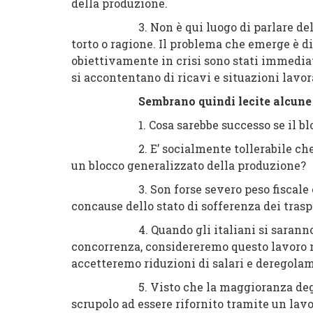
della produzione.
3. Non è qui luogo di parlare delle cau
torto o ragione. Il problema che emerge è di
obiettivamente in crisi sono stati immediat
si accontentano di ricavi e situazioni lavo
Sembrano quindi lecite alcun
1. Cosa sarebbe successo se il blocco 
2. E’ socialmente tollerabile che l’az
un blocco generalizzato della produzione?
3. Son forse severo peso fiscale e tri
concause dello stato di sofferenza dei tra
4. Quando gli italiani si saranno impov
concorrenza, considereremo questo lavoro 
accetteremo riduzioni di salari e deregol
5. Visto che la maggioranza degli ita
scrupolo ad essere rifornito tramite un lavoro