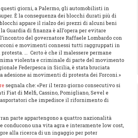
 questi giorni,
a Palermo, gli automobilisti in
super
. È la conseguenza dei blocchi durati più di
 blocchi appare
il rialzo dei prezzi di alcuni beni
: la Guardia di finanza è all’opera per evitare
 l’incontro del governatore Raffaele Lombardo con
Forconi e movimenti connessi tutti raggruppati in
a protesta. … Certo è che
il malessere permane
anima violenta e criminale di parte del movimento
ionale Federpesca in Sicilia, è stata bruciata
a adesione ai movimenti di protesta dei Forconi.»
re
segnala che: «
Per il terzo giorno consecutivo si
ti Fiat di Melfi, Cassino, Pomigliano, Sevel e
rasportatori che impedisce il rifornimento di
gran parte appartengono a quattro nazionalità
e conducono una vita agra e interamente low cost,
pre alla ricerca di un ingaggio per poter