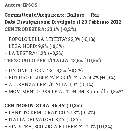
Autore: IPSOS
Commi
ttente/Acquirente:
Ballaro’ – Rai
Data Divulgazione: Divulgato il 28 Febbraio 2012
CENTRODESTRA
: 33,1% (
-0,2
%
)
–
POPOLO DELLA LIBERTA’
: 22,0%
(
-0,1%
)
–
LEGA NORD
: 9,9% (
-0,3%
)
–
LA DESTRA
: 1,2% (
+0,2%
)
TERZO POLO PER L’ITALIA
: 13,5% (
+0,5
%
)
–
UNIONE DI CENTRO
: 8,3% (
+0,3%
)
–
FUTURO E LIBERTA’ PER L’ITALIA
: 4,2% (
+0,3%
)
–
ALLEANZA PER L’ITALIA
:
1,0% (
-0,1%
)
–
MOVIMENTO PER LE AUTONOMIE
: era allo 0,3%**
CENTROSINISTRA
: 46,4% (
-0,3%
)
–
PARTITO DEMOCRATICO
: 27,3% (
-0,2%
)
–
ITALIA DEI VALORI
: 8,4% (
-0,3%
)
–
SINISTRA, ECOLOGIA E LIBERTA’
: 7,0% (
+0,2%
)