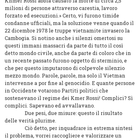
Khmer Rossi abbia causato la morte di circa 2,5
milioni di persone attraverso carestia, lavoro
forzato ed esecuzioni.» Certo, vi furono timide
condanne ufficiali, ma la soluzione venne quando il
22 dicembre 1978 le truppe vietnamite invasero la
Cambogia. Si notino anche i silenzi omertosi su
questi immani massacri da parte di tutto il così
detto mondo civile, anche da parte di coloro che in
un recente passato furono oggetto di sterminio, e
che per questo imputarono di colpevole silenzio
mezzo mondo. Parole, parole, ma solo il Vietman
intervenne a por fine al genocidio. E quante persone
in Occidente votarono Partiti politici che
sostenevano il regime dei Kmer Rossi! Complici? Sì
complici. Sapevano ed avvallavano.
Due pesi, due misure: questo il risultato
delle verità plurime.
Ciò detto, per inquadrare in estrema sintesi
il problema, vorrei raccogliere e valorizzare un