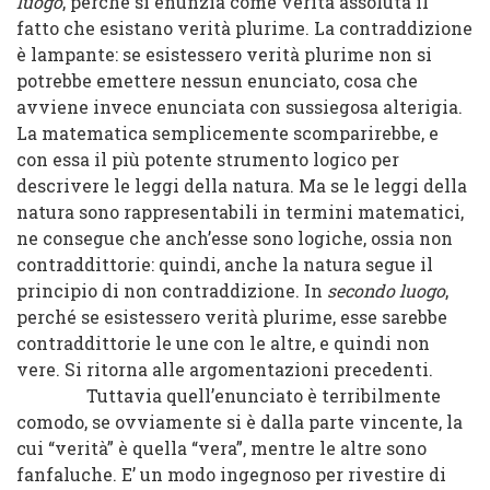
luogo
, perché si enunzia come verità assoluta il
fatto che esistano verità plurime. La contraddizione
è lampante: se esistessero verità plurime non si
potrebbe emettere nessun enunciato, cosa che
avviene invece enunciata con sussiegosa alterigia.
La matematica semplicemente scomparirebbe, e
con essa il più potente strumento logico per
descrivere le leggi della natura. Ma se le leggi della
natura sono rappresentabili in termini matematici,
ne consegue che anch’esse sono logiche, ossia non
contraddittorie: quindi, anche la natura segue il
principio di non contraddizione. In
secondo luogo
,
perché se esistessero verità plurime, esse sarebbe
contraddittorie le une con le altre, e quindi non
vere. Si ritorna alle argomentazioni precedenti.
Tuttavia quell’enunciato è terribilmente
comodo, se ovviamente si è dalla parte vincente, la
cui “verità” è quella “vera”, mentre le altre sono
fanfaluche. E’ un modo ingegnoso per rivestire di