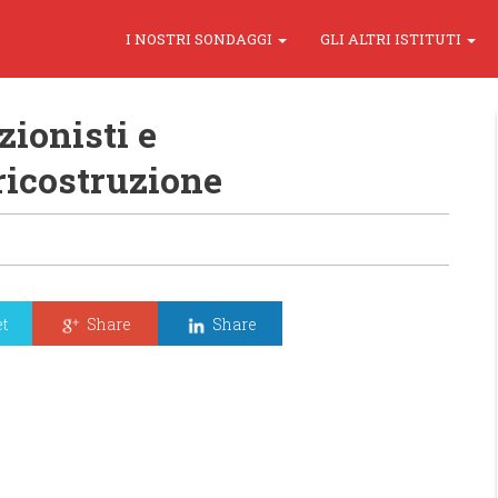
I NOSTRI SONDAGGI
GLI ALTRI ISTITUTI
ionisti e
ricostruzione
t
Share
Share