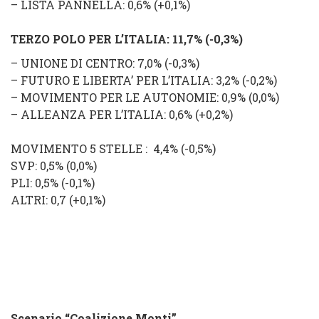
–
LISTA PANNELLA
: 0,6% (
+0,1
%
)
TERZO POLO PER L’ITALIA
: 11,7%
(
-0,3%
)
–
UNIONE DI CENTRO
: 7,0% (
-0,3
%
)
–
FUTURO E LIBERTA’ PER L’ITALIA
: 3,2% (
-0,2
%
)
–
MOVIMENTO PER LE AUTONOMIE
: 0,9% (
0,0
%
)
–
ALLEANZA PER L’ITALIA
: 0,6% (
+0,2
%
)
MOVIMENTO 5 STELLE
: 4,4% (
-0,5
%
)
SVP
: 0,5% (
0,0%
)
PLI
: 0,5% (
-0,1
%
)
ALTRI
: 0,7 (
+0,1%
)
Scenario “Coalizione Monti”