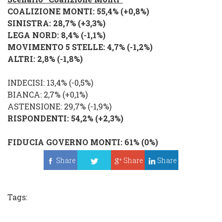
COALIZIONE MONTI
: 55,4% (
+0,8
%
)
SINISTRA
: 28,7% (
+3,3%
)
LEGA NORD
: 8,4% (
-1,1
%
)
MOVIMENTO 5 STELLE
: 4,7% (
-1,2
%
)
ALTRI
: 2,8% (
-1,8%
)
INDECISI
: 13,4% (
-0,5%
)
BIANCA: 2,7% (
+0,1%
)
ASTENSIONE
: 29,7% (
-1,9%
)
RISPONDENTI
: 54,2% (
+2,3%
)
FIDUCIA GOVERNO MONTI
: 61% (
0%
)
Share
Share
Share
Tweet
Tags: