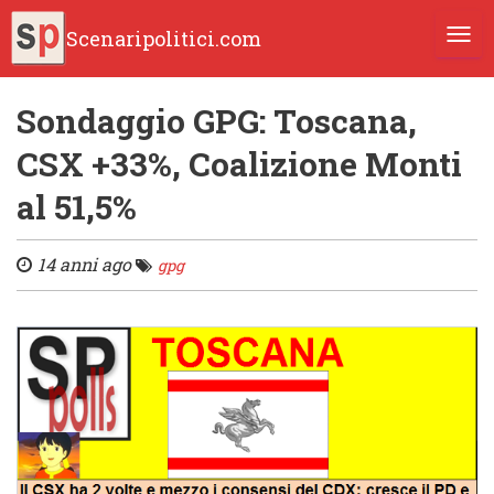
Scenaripolitici.com
TOGG
Sondaggio GPG: Toscana,
CSX +33%, Coalizione Monti
al 51,5%
14 anni ago
gpg