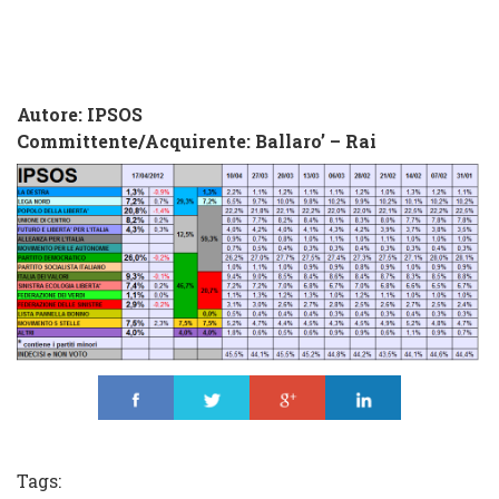
Autore: IPSOS
Commi
ttente/Acquirente:
Ballaro’ – Rai
Share
Tweet
Share
Share
Tags: