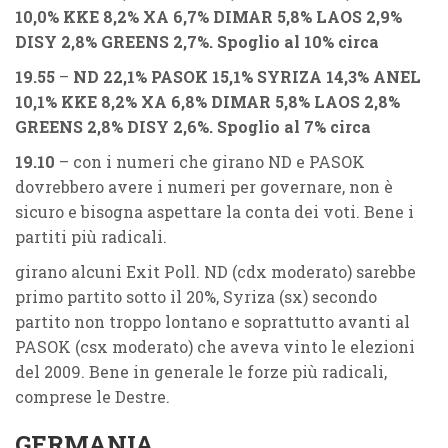
10,0% KKE 8,2% XA 6,7% DIMAR 5,8% LAOS 2,9%
DISY
2,8%
GREENS 2,7%
. Spoglio al 10% circa
19.55
–
ND 22,1% PASOK 15,1% SYRIZA 14,3% ANEL
10,1% KKE 8,2% XA 6,8% DIMAR 5,8% LAOS 2,8%
GREENS 2,8% DISY
2,6%. Spoglio al 7% circa
19.10
– con i numeri che girano ND e PASOK
dovrebbero avere i numeri per governare, non è
sicuro e bisogna aspettare la conta dei voti. Bene i
partiti più radicali.
girano alcuni Exit Poll. ND (cdx moderato) sarebbe
primo partito sotto il 20%, Syriza (sx) secondo
partito non troppo lontano e soprattutto avanti al
PASOK (csx moderato)
che aveva vinto le elezioni
del 2009. Bene in generale le forze più radicali,
comprese le Destre.
GERMANIA