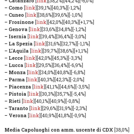
–
Catanzaro
[
link
]
[38,2%][44,2%]
[
-6,0%
]
–
Como
[
link
]
[39,1%][40,3%]
[
-1,2%
]
–
Cuneo
[
link
]
[38,6%][39,6%]
[
-1,0%
]
–
Frosinone
[
link
]
[42,0%][40,3%]
[
+1,7%
]
–
Genova
[
link
]
[33,6%][34,8%]
[
-1,2%
]
–
Isernia
[
link
]
[39,4%][36,4%]
[
-3,0%
]
–
La Spezia
[
link
]
[31,6%][32,7%]
[
-1,1%
]
–
L’Aquila
[
link
]
[39,7%][38,6%]
[
+1,1%
]
–
Lecce
[
link
]
[42,0%][45,3%]
[
-3,3%
]
–
Lucca
[
link
]
[29,5%][36,4%]
[
-6,9%
]
–
Monza
[
link
]
[34,0%][40,8%]
[
-6,8%
]
–
Parma
[
link
]
[40,3%][42,3%]
[
-2,0%
]
–
Piacenza
[
link
]
[41,1%][44,6%]
[
-3,5%
]
–
Pistoia
[
link
]
[30,3%][35,7%]
[
-5,4%
]
–
Rieti
[
link
]
[40,1%][40,9%]
[
-0,8%
]
–
Taranto
[
link
]
[29,6%][31,9%]
[
-2,3%
]
–
Verona
[
link
]
[40,9%][41,8%]
[
-0,9%
]
Media Capoluoghi con amm. uscente di CDX
[38,0%]