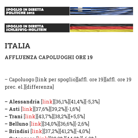
ITALIA
AFFLUENZA CAPOLUOGHI ORE 19
– Capoluogo [link per spoglio][affl. ore 19][affl. ore 19
prec. el.][differenza]
–
Alessandria
[
link
][36,1%][41,4%][
-5,3%
]
–
Asti
[
link
]
[37,6%][39,2%]
[
-1,6%
]
–
Trani
[
link
]
[43,7%][38,2%]
[
+5,5%
]
–
Belluno
[
link
]
[34,0%][36,6%]
[
-2,6%
]
–
Brindisi
[
link
]
[37,2%][41,2%]
[
-4,0%
]