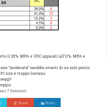
otto il 20%. MPA e UDC appaiati all’11%. MPA e
zione “moderata” sarebbe avanti di un solo punto.
TPI non è troppo lontano.
aseggi!
seggio.
lano 7 Senatori
t
Share
Share