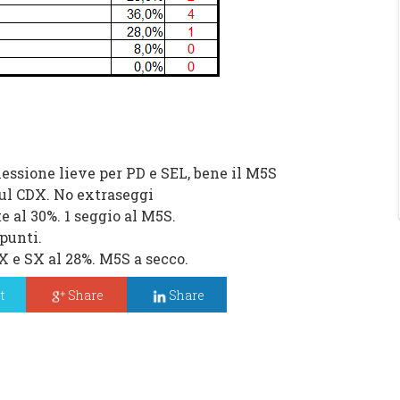
lessione lieve per PD e SEL, bene il M5S
 sul CDX. No extraseggi
e al 30%. 1 seggio al M5S.
punti.
X e SX al 28%. M5S a secco.
t
Share
Share