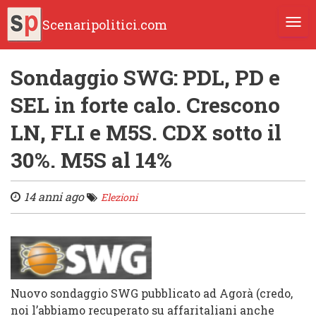
Scenaripolitici.com
TOGG
Sondaggio SWG: PDL, PD e
SEL in forte calo. Crescono
LN, FLI e M5S. CDX sotto il
30%. M5S al 14%
14 anni ago
Elezioni
Nuovo sondaggio SWG pubblicato ad Agorà (credo,
noi l’abbiamo recuperato su affaritaliani anche