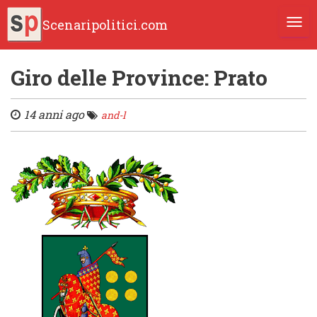
Scenaripolitici.com
TOGG
Giro delle Province: Prato
14 anni ago
and-l