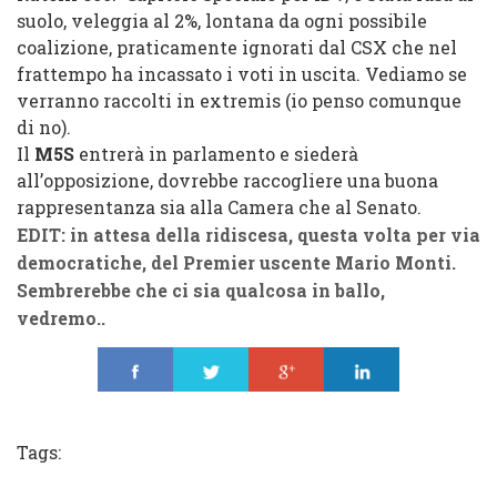
suolo, veleggia al 2%, lontana da ogni possibile
coalizione, praticamente ignorati dal CSX che nel
frattem
po ha
incassato i voti in uscita. Vediamo se
verranno raccolti in extremis (io penso
comunque
di no
).
Il
M5S
entrerà in parlamento e siederà
all’opposizione, dovrebbe raccogliere una buona
rappresentanza sia
alla Camera che al Senato
.
EDIT: in
at
tesa d
ella ridis
cesa, questa volta per via
democratiche, del
Premier
uscente Mario Monti.
Sembr
erebbe che ci sia qualcosa in ballo
,
vedremo..
Share
Tweet
Share
Share
Tags: