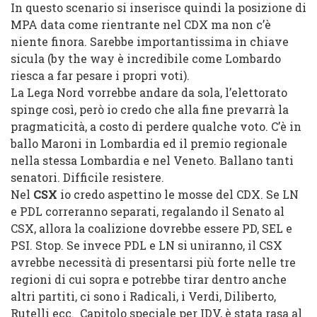
In q
uesto sc
enario si
inserisce quindi
la posizion
e di
MPA data come rientra
nte nel CDX ma non c’è
niente finora. Sarebbe important
issima in chiave
sicula (by the way è incredibile come Lombardo
ri
esca a far pesare i propri voti
).
La Lega Nord
vorrebbe andare da sola, l’elettorato
spinge così, però io credo c
he alla fine prevarrà la
pragmaticità, a costo di perdere qualche voto. C’è in
ballo Maroni in Lo
mbardia ed il premio regionale
nella stessa Lombardia e nel V
en
eto. Ballano tanti
senatori. D
ifficile resistere
.
Nel
CSX
io credo aspettino le mosse del CDX
. Se LN
e PDL correranno separati, regal
ando il Senato al
CSX, allora la coalizione dovrebbe essere PD, SEL e
PSI. Stop. Se invece PDL e LN si uniranno, il CSX
avrebbe necessità di presenta
rsi pi
ù forte nelle tre
regioni
di cui sopra e potrebbe tirar dentro anche
altri partiti, ci
sono i Radicali, i Verdi, Diliberto,
Rutelli ecc. Capitolo speciale per
IDV, è stata
ra
sa al