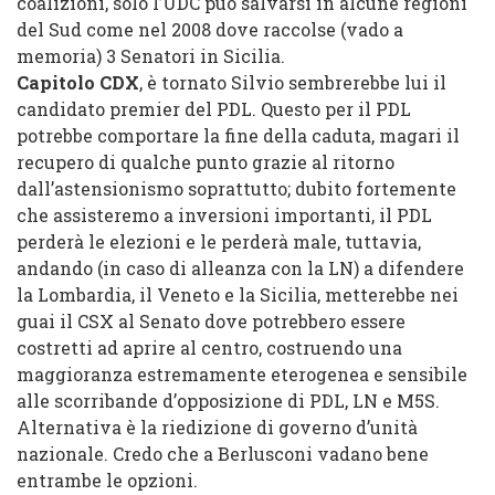
coalizioni, solo l’UDC può salvarsi in alcune regioni
del Sud come nel 2008 dove raccolse (vado a
memoria) 3 Senatori in Sicil
ia.
Ca
pitolo CDX
, è tornato Silvio sembre
reb
be lui il
candidato premier del PDL.
Questo per il PDL
potrebbe comportare la fine della caduta, magari il
recupero di qualche punto graz
ie al rito
rno
d
all’asten
sionismo soprattutto
; dubito forteme
nte
che
assisteremo a
inversioni importanti,
il PDL
per
derà le
elezioni e le perderà male,
tuttavia,
andando (in caso
di
alle
anza con la LN) a d
ifendere
la Lombardia
, il V
eneto e la Sicilia
,
metterebbe
nei
guai il CSX al Senato dove potrebbero essere
costretti ad a
prire al centro
, costruendo una
maggioranza estremamente
eterogen
ea e
sensibil
e
alle scorribande d’opp
osizione di PDL, LN e M5S.
Alternativa è la riedizione d
i
governo d’unità
nazionale. Credo che a Berlusconi vadano bene
entrambe le opzioni.