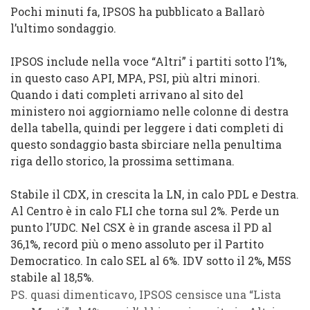
Pochi minuti fa, IPSOS ha pubblicato a Ballarò
l’ultimo sondaggio.
IPSOS include nella voce “Altri” i partiti sotto l’1%,
in questo caso API, MPA, PSI, più altri minori.
Quando i dati completi arrivano al sito del
ministero noi aggiorniamo nelle colonne di destra
della tabella, quindi per leggere i dati completi di
questo sondaggio basta sbirciare nella penultima
riga dello storico, la prossima settimana.
Stabile il CDX, in crescita la LN, in calo PDL e Destra.
Al
Centro è in calo FLI che torna
sul 2%. Perde un
punto l’UDC.
Nel CS
X è in grande ascesa il PD al
36,1%, record più o meno assoluto per il Partito
Democratico. In calo
SEL al 6%. IDV
sotto il 2%, M5S
stabile al 18,5%.
PS.
quasi dimenticavo, IPSOS censisce un
a “Lista