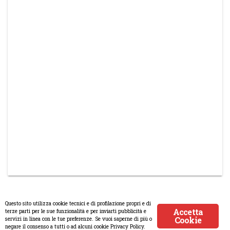
Questo sito utilizza cookie tecnici e di profilazione propri e di
Accetta
terze parti per le sue funzionalità e per inviarti pubblicità e
Cookie
servizi in linea con le tue preferenze. Se vuoi saperne di più o
© Copyright 2008-2017 Scenaripolitici.com - Tutti i diritti riservati.
negare il consenso a tutti o ad alcuni cookie Privacy Policy.