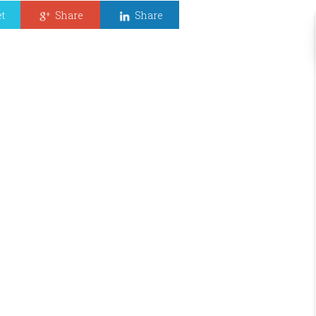
t
Share
Share