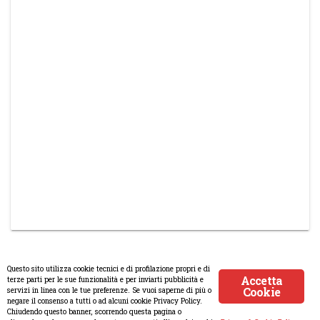
Questo sito utilizza cookie tecnici e di profilazione propri e di
Accetta
terze parti per le sue funzionalità e per inviarti pubblicità e
Cookie
servizi in linea con le tue preferenze. Se vuoi saperne di più o
© Copyright 2008-2017 Scenaripolitici.com - Tutti i diritti riservati.
negare il consenso a tutti o ad alcuni cookie Privacy Policy.
Chiudendo questo banner, scorrendo questa pagina o
Creato da
Atlanticmoon.com