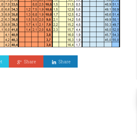
t
Share
Share