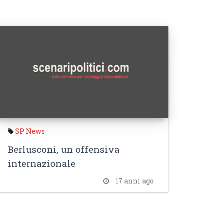
SP News
Berlusconi, un offensiva
internazionale
17 anni ago