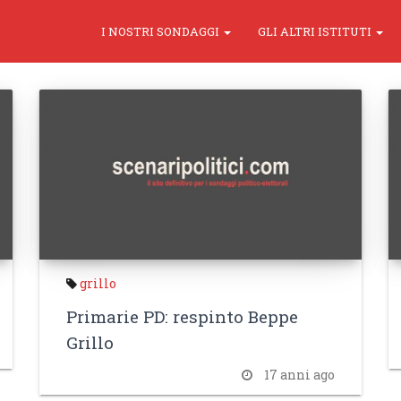
I NOSTRI SONDAGGI
GLI ALTRI ISTITUTI
grillo
Primarie PD: respinto Beppe
Grillo
17 anni ago