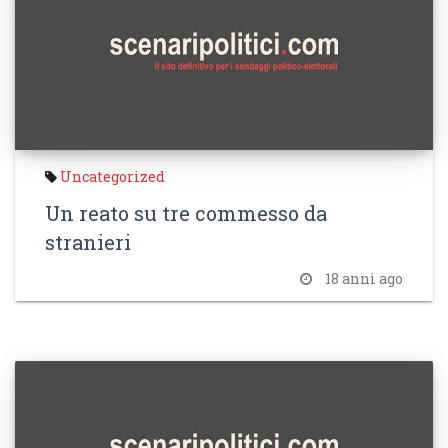
Uncategorized
Un reato su tre commesso da
stranieri
18 anni ago