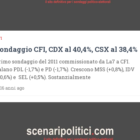
I
ondaggio CFI, CDX al 40,4%, CSX al 38,4%
rimo sondaggio del 2011 commissionato da La7 a CFI.
alano PDL (-1,7%) e PD (-1,7%). Crescono M5S (+0,8%), IDV
+0,6%) e SEL (+0,5%). Sostanzialmente
16 anni ago