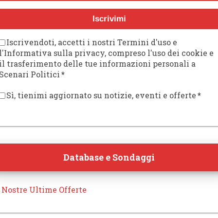
Iscrivimi
Iscrivendoti, accetti i nostri Termini d'uso e
l'Informativa sulla privacy, compreso l'uso dei cookie e
il trasferimento delle tue informazioni personali a
Scenari Politici
*
Sì, tienimi aggiornato su notizie, eventi e offerte
*
Database e Sondaggi
 Nostre Ultime Offerte