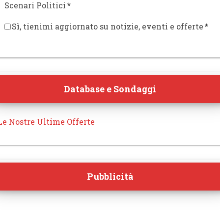
Scenari Politici
*
Sì, tienimi aggiornato su notizie, eventi e offerte
*
Database e Sondaggi
Le Nostre Ultime Offerte
Pubblicità