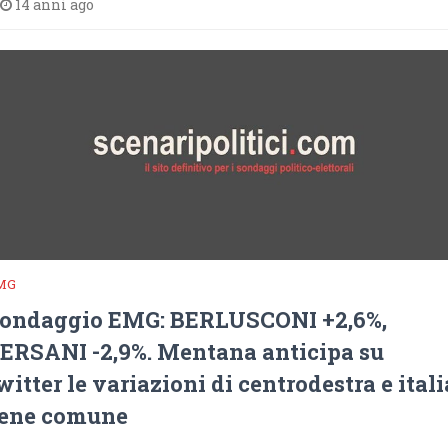
14 anni ago
MG
ondaggio EMG: BERLUSCONI +2,6%,
ERSANI -2,9%. Mentana anticipa su
witter le variazioni di centrodestra e itali
ene comune