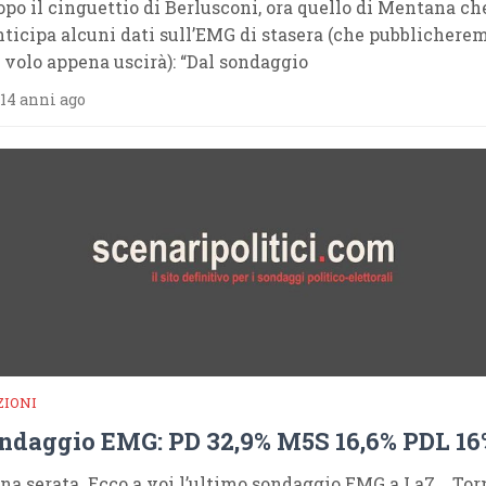
opo il cinguettio di Berlusconi, ora quello di Mentana ch
nticipa alcuni dati sull’EMG di stasera (che pubblichere
l volo appena uscirà): “Dal sondaggio
14 anni ago
ZIONI
ndaggio EMG: PD 32,9% M5S 16,6% PDL 16
na serata. Ecco a voi l’ultimo sondaggio EMG a La7. Tor