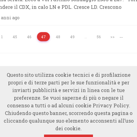
ndere il CDX, in calo LN e PDL. Cresce LD. Crescono
 anni ago
…
1
45
46
47
48
49
…
56
>>
Questo sito utilizza cookie tecnici e di profilazione
propri e di terze parti per le sue funzionalità e per
inviarti pubblicità e servizi in linea con le tue
preferenze. Se vuoi saperne di più o negare il
consenso a tutti o ad alcuni cookie Privacy Policy.
Chiudendo questo banner, scorrendo questa pagina o
cliccando qualunque suo elemento acconsenti all’uso
dei cookie.