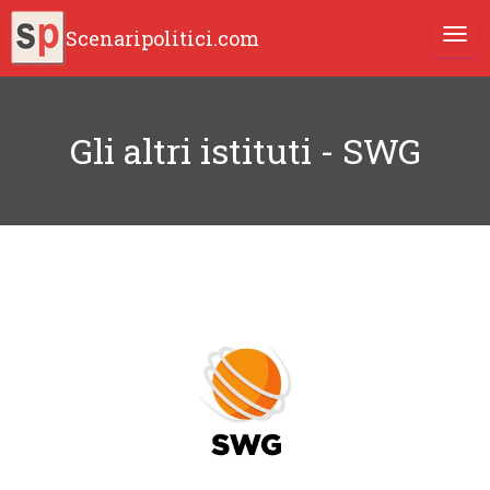
Scenaripolitici.com
TOGG
Gli altri istituti - SWG