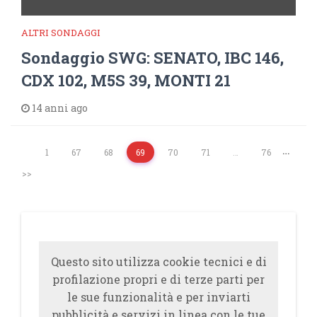
ALTRI SONDAGGI
Sondaggio SWG: SENATO, IBC 146,
CDX 102, M5S 39, MONTI 21
14 anni ago
…
1
67
68
69
70
71
…
76
>>
Questo sito utilizza cookie tecnici e di
profilazione propri e di terze parti per
le sue funzionalità e per inviarti
pubblicità e servizi in linea con le tue