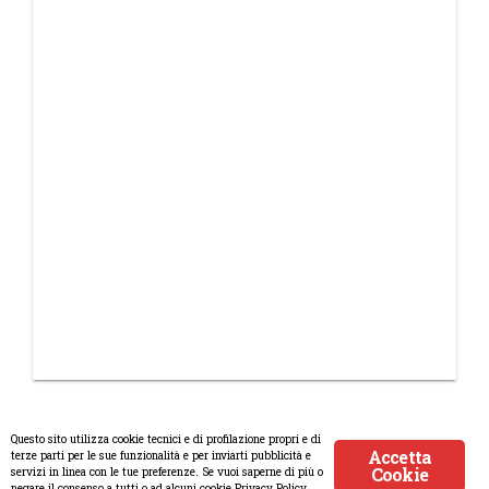
Questo sito utilizza cookie tecnici e di profilazione propri e di
Accetta
terze parti per le sue funzionalità e per inviarti pubblicità e
Cookie
servizi in linea con le tue preferenze. Se vuoi saperne di più o
© Copyright 2008-2017 Scenaripolitici.com - Tutti i diritti riservati.
negare il consenso a tutti o ad alcuni cookie Privacy Policy.