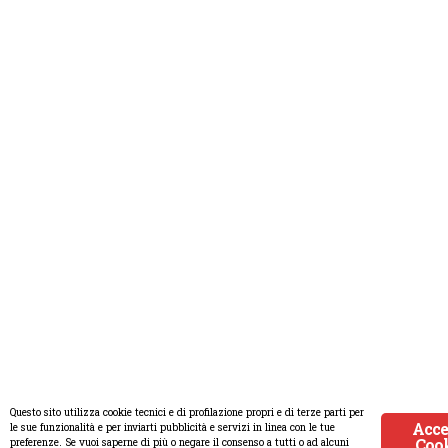
Questo sito utilizza cookie tecnici e di profilazione propri e di terze parti per
Acce
le sue funzionalità e per inviarti pubblicità e servizi in linea con le tue
Coo
preferenze. Se vuoi saperne di più o negare il consenso a tutti o ad alcuni