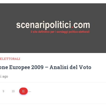
 ELETTORALI
one Europee 2009 – Analisi del Voto
i ago
…
9
10
11