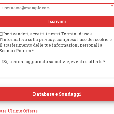
*
Iscrivimi
Iscrivendoti, accetti i nostri Termini d'uso e
l'Informativa sulla privacy, compreso l'uso dei cookie e
il trasferimento delle tue informazioni personali a
Scenari Politici
*
Sì, tienimi aggiornato su notizie, eventi e offerte
*
Database e Sondaggi
tre Ultime Offerte