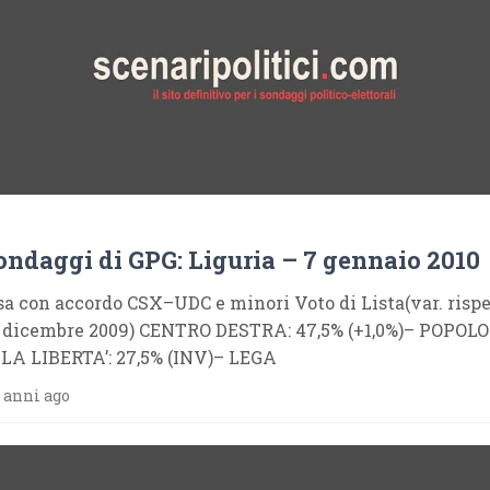
sondaggi di GPG: Liguria – 7 gennaio 2010
sa con accordo CSX–UDC e minori Voto di Lista(var. rispe
3 dicembre 2009) CENTRO DESTRA: 47,5% (+1,0%)– POPOLO
LA LIBERTA’: 27,5% (INV)– LEGA
 anni ago