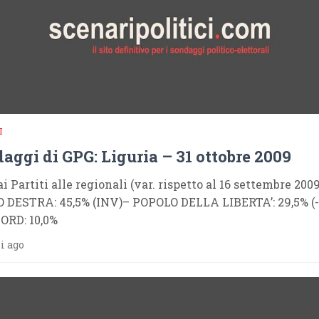
I
daggi di GPG: Liguria – 31 ottobre 2009
ai Partiti alle regionali (var. rispetto al 16 settembre 2009
DESTRA: 45,5% (INV)– POPOLO DELLA LIBERTA’: 29,5% (-
ORD: 10,0%
i ago