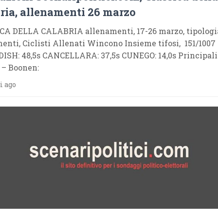
ria, allenamenti 26 marzo
CA DELLA CALABRIA allenamenti, 17-26 marzo, tipologi
enti, Ciclisti Allenati Wincono Insieme tifosi, 151/1007
ISH: 48,5s CANCELLARA: 37,5s CUNEGO: 14,0s Principali
 – Boonen:
i ago