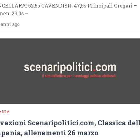
CELLARA: 52,5s CAVENDISH: 47,5s Principali Gregari –
nen: 29,0s –
 anni ago
ANIA
vazioni Scenaripolitici.com, Classica del
pania, allenamenti 26 marzo