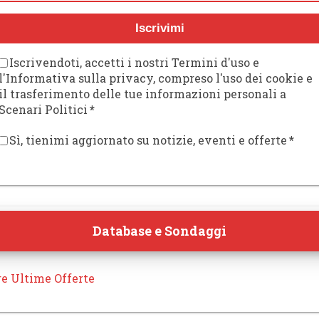
Iscrivimi
Iscrivendoti, accetti i nostri Termini d'uso e
l'Informativa sulla privacy, compreso l'uso dei cookie e
il trasferimento delle tue informazioni personali a
Scenari Politici
*
Sì, tienimi aggiornato su notizie, eventi e offerte
*
Database e Sondaggi
re Ultime Offerte