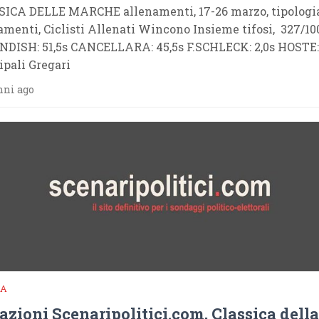
ICA DELLE MARCHE allenamenti, 17-26 marzo, tipologi
amenti, Ciclisti Allenati Wincono Insieme tifosi, 327/10
DISH: 51,5s CANCELLARA: 45,5s F.SCHLECK: 2,0s HOSTE:1
ipali Gregari
nni ago
IA
azioni Scenaripolitici.com, Classica della