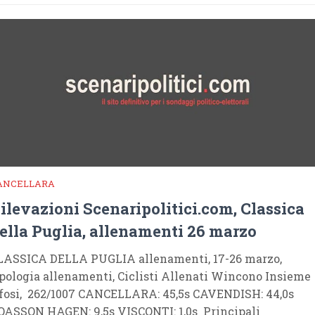
ANCELLARA
ilevazioni Scenaripolitici.com, Classica
ella Puglia, allenamenti 26 marzo
LASSICA DELLA PUGLIA allenamenti, 17-26 marzo,
ipologia allenamenti, Ciclisti Allenati Wincono Insieme
ifosi, 262/1007 CANCELLARA: 45,5s CAVENDISH: 44,0s
OASSON HAGEN: 9,5s VISCONTI: 1,0s Principali