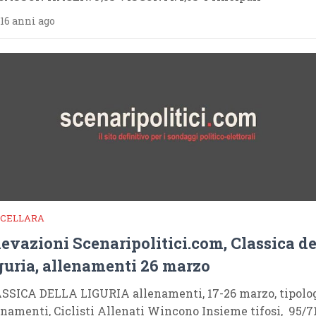
16 anni ago
CELLARA
levazioni Scenaripolitici.com, Classica de
guria, allenamenti 26 marzo
SSICA DELLA LIGURIA allenamenti, 17-26 marzo, tipolo
enamenti, Ciclisti Allenati Wincono Insieme tifosi, 95/7