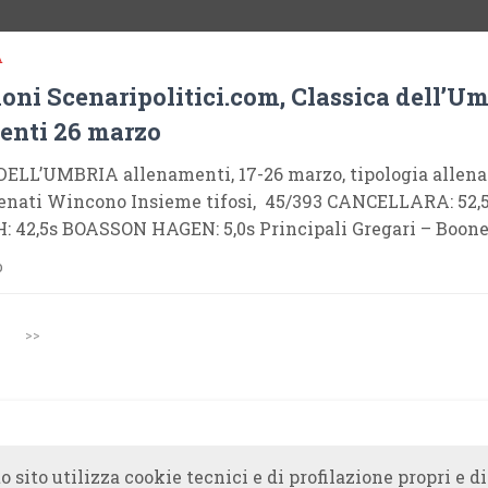
A
oni Scenaripolitici.com, Classica dell’Um
enti 26 marzo
ELL’UMBRIA allenamenti, 17-26 marzo, tipologia allena
llenati Wincono Insieme tifosi, 45/393 CANCELLARA: 52,
 42,5s BOASSON HAGEN: 5,0s Principali Gregari – Boone
o
>>
o sito utilizza cookie tecnici e di profilazione propri e di