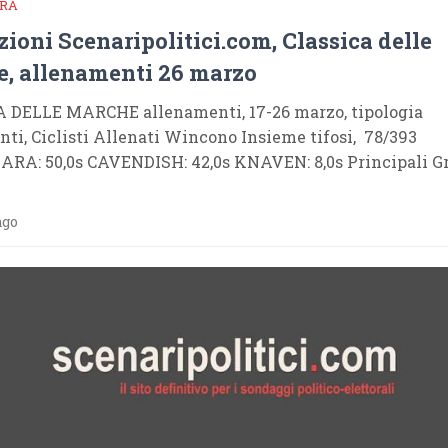
RA
zioni Scenaripolitici.com, Classica delle
, allenamenti 26 marzo
 DELLE MARCHE allenamenti, 17-26 marzo, tipologia
ti, Ciclisti Allenati Wincono Insieme tifosi, 78/393
RA: 50,0s CAVENDISH: 42,0s KNAVEN: 8,0s Principali Gr
ago