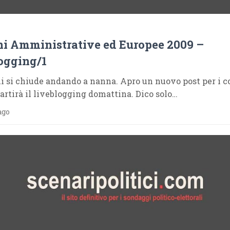
ni Amministrative ed Europee 2009 –
ogging/1
ui si chiude andando a nanna. Apro un nuovo post per i
ipartirà il liveblogging domattina. Dico solo…
ago