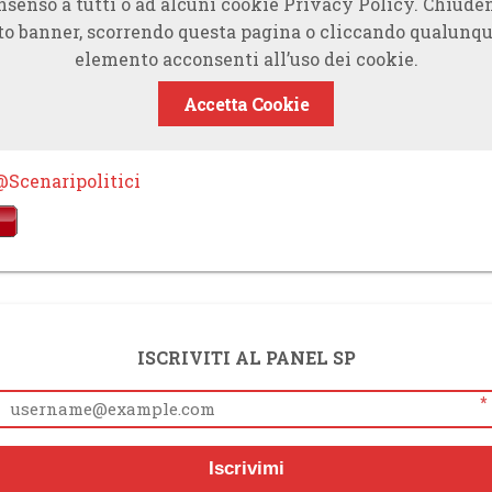
nsenso a tutti o ad alcuni cookie Privacy Policy. Chiude
to banner, scorrendo questa pagina o cliccando qualunqu
elemento acconsenti all’uso dei cookie.
Accetta Cookie
@Scenaripolitici
ISCRIVITI AL PANEL SP
*
Iscrivimi