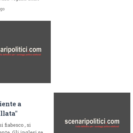
ago
iente a
llata"
 fiabesco , si
ente. Gli inglesi se