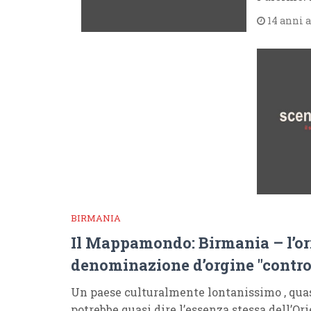
14 anni 
BIRMANIA
Il Mappamondo: Birmania – l’or
denominazione d’orgine "contro
Un paese culturalmente lontanissimo , quasi
potrebbe quasi dire l’essenza stessa dell’Ori