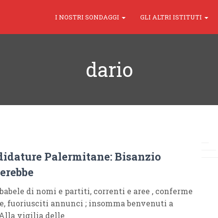
I NOSTRI SONDAGGI
GLI ALTRI ISTITUTI
dario
didature Palermitane: Bisanzio
erebbe
babele di nomi e partiti, correnti e aree , conferme
e, fuoriusciti annunci ; insomma benvenuti a
Alla vigilia delle