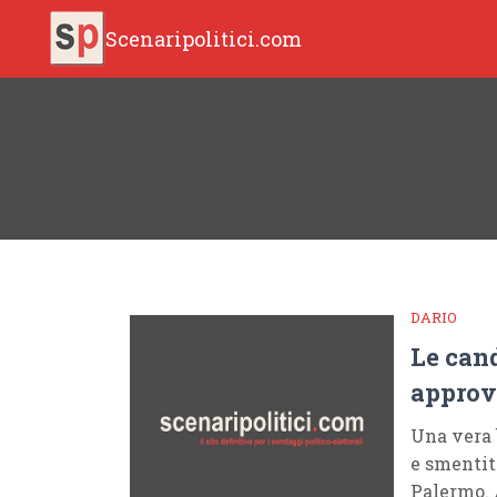
Scenaripolitici.com
DARIO
Le can
approv
Una vera 
e smentit
Palermo. 