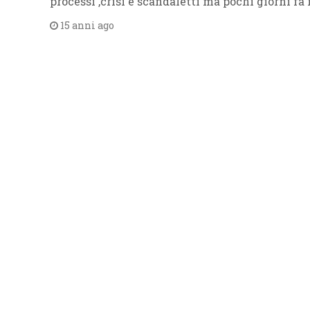
processi ,crisi e scandaletti ma pochi giorni fa 
15 anni ago