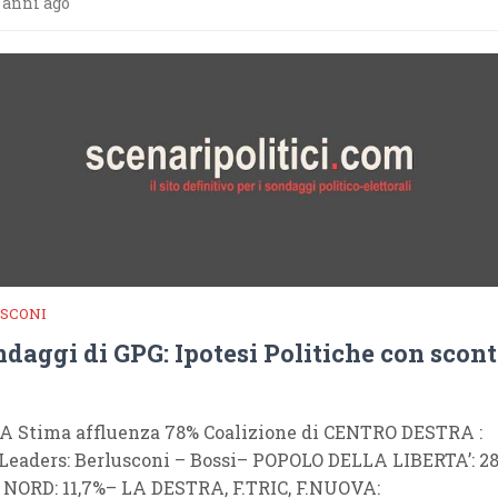
 anni ago
SCONI
ndaggi di GPG: Ipotesi Politiche con scont
A Stima affluenza 78% Coalizione di CENTRO DESTRA :
Leaders: Berlusconi – Bossi– POPOLO DELLA LIBERTA’: 2
NORD: 11,7%– LA DESTRA, F.TRIC, F.NUOVA: