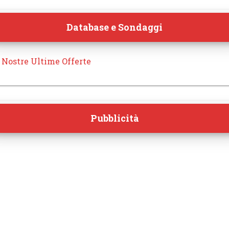
Database e Sondaggi
 Nostre Ultime Offerte
Pubblicità