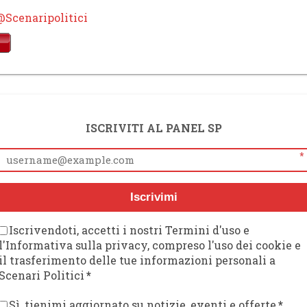
@Scenaripolitici
ISCRIVITI AL PANEL SP
*
Iscrivimi
Iscrivendoti, accetti i nostri Termini d'uso e
l'Informativa sulla privacy, compreso l'uso dei cookie e
il trasferimento delle tue informazioni personali a
Scenari Politici
*
Sì, tienimi aggiornato su notizie, eventi e offerte
*