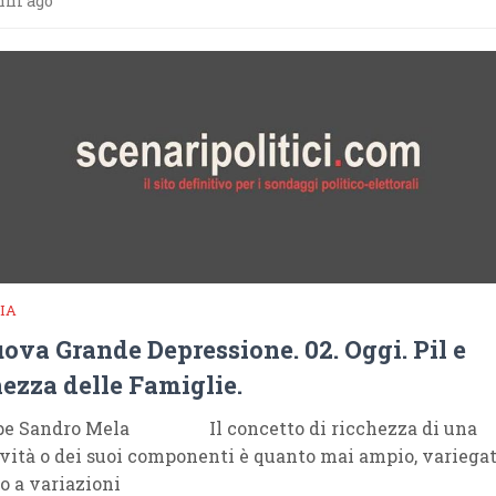
nni ago
IA
ova Grande Depressione. 02. Oggi. Pil e
ezza delle Famiglie.
pe Sandro Mela Il concetto di ricchezza di una
ività o dei suoi componenti è quanto mai ampio, variegat
o a variazioni