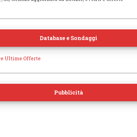
Database e Sondaggi
re Ultime Offerte
Pubblicità