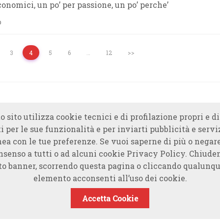
conomici, un po’ per passione, un po’ perche’
o
3
4
5
6
…
12
>>
o sito utilizza cookie tecnici e di profilazione propri e di
i per le sue funzionalità e per inviarti pubblicità e servi
nea con le tue preferenze. Se vuoi saperne di più o negare
nsenso a tutti o ad alcuni cookie Privacy Policy. Chiude
to banner, scorrendo questa pagina o cliccando qualunqu
elemento acconsenti all’uso dei cookie.
Accetta Cookie