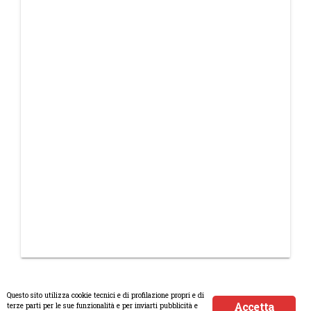
Questo sito utilizza cookie tecnici e di profilazione propri e di
Accetta
terze parti per le sue funzionalità e per inviarti pubblicità e