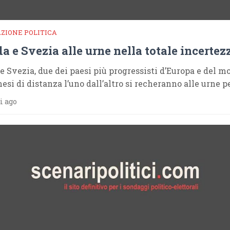
ZIONE POLITICA
a e Svezia alle urne nella totale incertez
e Svezia, due dei paesi più progressisti d’Europa e del m
esi di distanza l’uno dall’altro si recheranno alle urne p
i ago