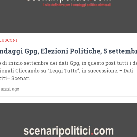
LUSCONI
ndaggi Gpg, Elezioni Politiche, 5 settemb
 di inizio settembre dei dati Gpg, in questo post tutti i d
ionali Cliccando su “Leggi Tutto”, in successione: – Dati
titi– Scenari
 anni ago