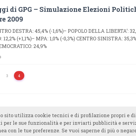
gi di GPG – Simulazione Elezioni Politic
e 2009
TRO DESTRA: 45,4% (-1,6%)– POPOLO DELLA LIBERTA’: 32,
12,2% (+1,1%)– MPA: 1,0% (-0,3%) CENTRO SINISTRA: 35,3% 
EMOCRATICO: 24,9%
o
3
4
o sito utilizza cookie tecnici e di profilazione propri e di
i per le sue funzionalità e per inviarti pubblicità e servi
nea con le tue preferenze. Se vuoi saperne di più o negare