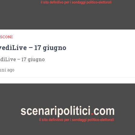
SCONI
vedìLive – 17 giugno
dìLive – 17 giugno
nni ago