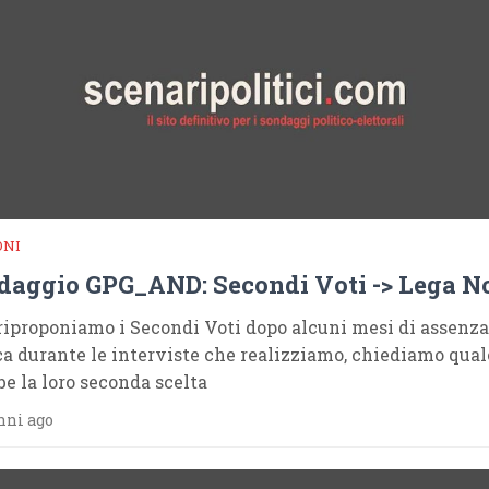
ONI
daggio GPG_AND: Secondi Voti -> Lega N
riproponiamo i Secondi Voti dopo alcuni mesi di assenza
ca durante le interviste che realizziamo, chiediamo qual
be la loro seconda scelta
nni ago