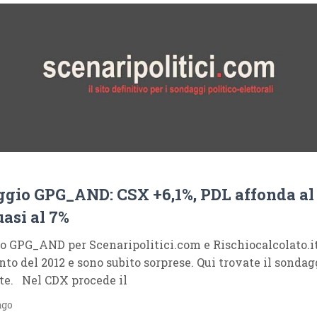
gio GPG_AND: CSX +6,1%, PDL affonda al 
asi al 7%
o GPG_AND per Scenaripolitici.com e Rischiocalcolato.i
to del 2012 e sono subito sorprese. Qui trovate il sondag
te. Nel CDX procede il
ago